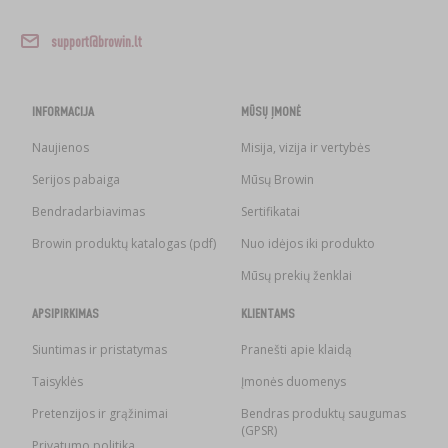
support@browin.lt
INFORMACIJA
MŪSŲ ĮMONĖ
Naujienos
Misija, vizija ir vertybės
Serijos pabaiga
Mūsų Browin
Bendradarbiavimas
Sertifikatai
Browin produktų katalogas (pdf)
Nuo idėjos iki produkto
Mūsų prekių ženklai
APSIPIRKIMAS
KLIENTAMS
Siuntimas ir pristatymas
Pranešti apie klaidą
Taisyklės
Įmonės duomenys
Pretenzijos ir grąžinimai
Bendras produktų saugumas
(GPSR)
Privatumo politika