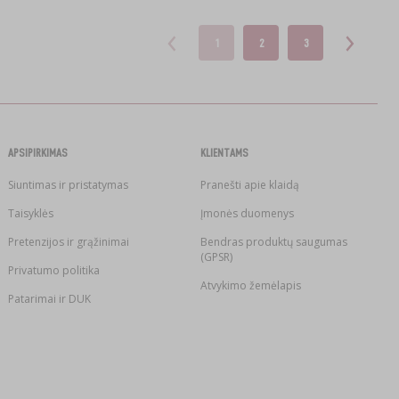
1
2
3
APSIPIRKIMAS
KLIENTAMS
Siuntimas ir pristatymas
Pranešti apie klaidą
Taisyklės
Įmonės duomenys
Pretenzijos ir grąžinimai
Bendras produktų saugumas
(GPSR)
Privatumo politika
Atvykimo žemėlapis
Patarimai ir DUK