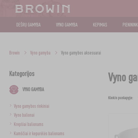
DEŠRŲ GAMYBA
VYNO GAMYBA
KEPIMAS
PIENININ
Browin
Vyno gamyba
Vyno gamybos aksesuarai
Kategorijos
Vyno ga
VYNO GAMYBA
Kiekis puslapyje:
Vyno gamybos rinkiniai
Vyno balionai
Krepšiai balionams
Kamščiai ir kepurėlės balionams