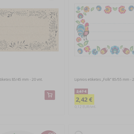
tiketės 85/45 mm - 20 vnt.
Lipnios etiketės „Folk“ 85/55 mm - 2
2,67 €
2,42 €
0,12 EUR/vnt.