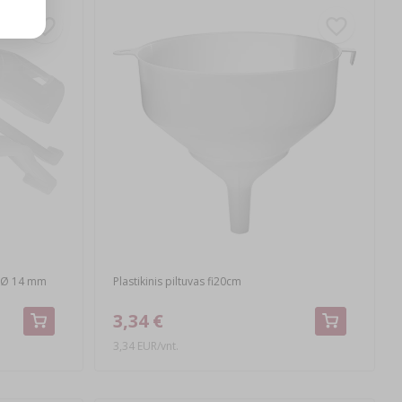
s. Ø 14 mm
Plastikinis piltuvas fi20cm
3,34 €
3,34 EUR/vnt.