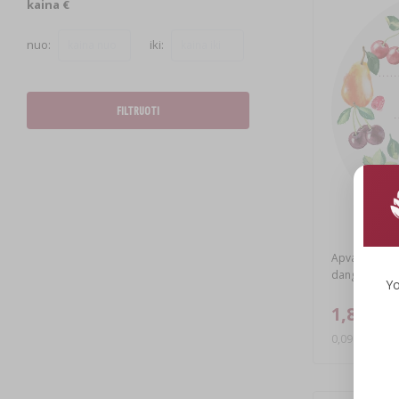
kaina €
nuo:
iki:
FILTRUOTI
Apvalios eti
dangteliams/s
Yo
1,83 €
0,09 EUR/vnt.