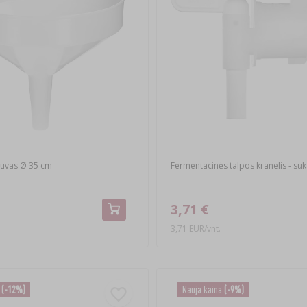
ltuvas Ø 35 cm
Fermentacinės talpos kranelis - su
3,71 €
3,71 EUR/vnt.
a
(-12%)
Nauja kaina
(-9%)