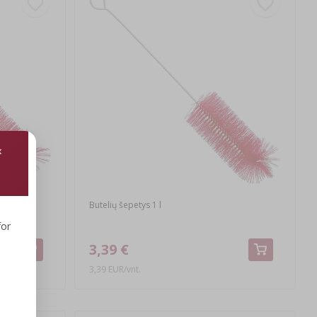
Butelių šepetys 1 l
for
3,39 €
3,39 EUR/vnt.