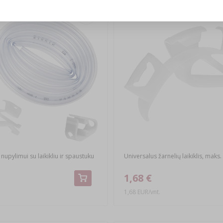
nupylimui su laikikliu ir spaustuku
Universalus žarnelių laikiklis, mak
1,68 €
1,68 EUR/vnt.