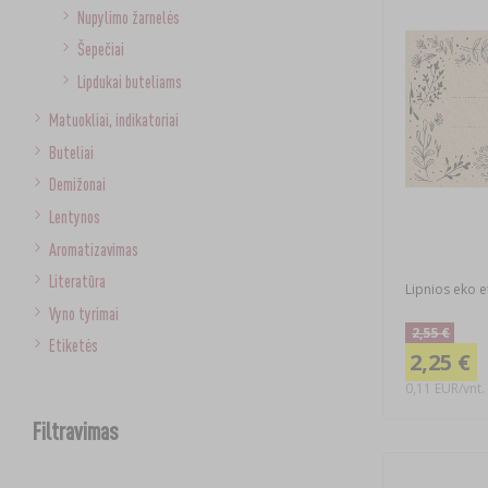
Nupylimo žarnelės
Šepečiai
Lipdukai buteliams
Matuokliai, indikatoriai
Buteliai
Demižonai
Lentynos
Aromatizavimas
Literatūra
Lipnios eko e
Vyno tyrimai
2,55 €
Etiketės
2,25 €
0,11 EUR/vnt.
Filtravimas