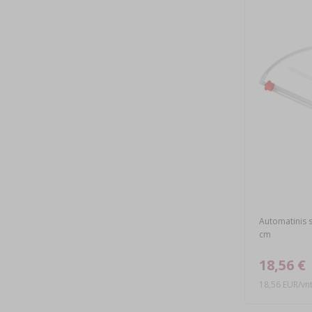
Automatinis si
cm
18,56 €
18,56 EUR/vnt