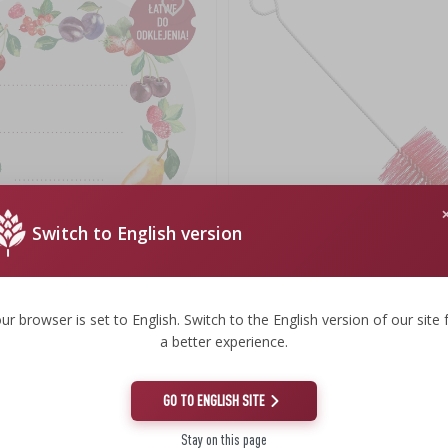
Switch to English version
ketės Ø 50 mm
Butelių šepetys 0,5 l
tiklainiams - 20 vnt
ur browser is set to English. Switch to the English version of our site 
a better experience.
2,82 €
2,82 EUR/vnt.
GO TO ENGLISH SITE
Stay on this page