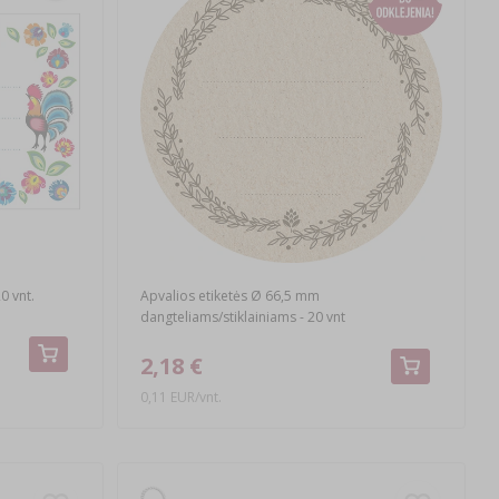
0 vnt.
Apvalios etiketės Ø 66,5 mm
dangteliams/stiklainiams - 20 vnt
2,18 €
0,11 EUR/vnt.