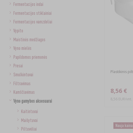
Fermentacijos indai
Fermentacijos stiklainiai
Fermentacijos vamzdeliai
Vypito
Maistinės medžiagos
Vyno mielės
Papildomos priemonės
Presai
Plastikinis pi
Smulkintuvai
Filtravimas
8,56 €
Kamščiavimas
8,56 EUR/vnt.
Vyno gamybos aksesuarai
Kaitintuvai
Maišytuvai
Nauja kain
Piltuvėliai