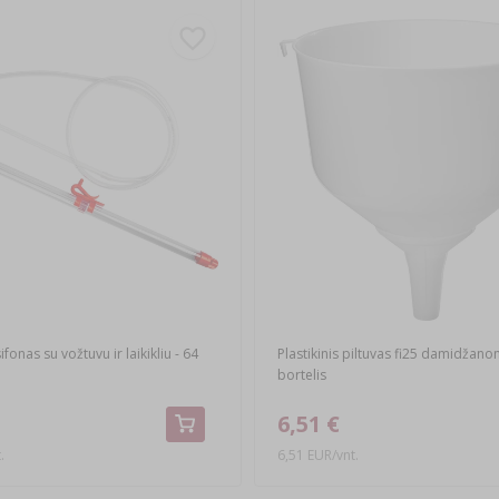
fonas su vožtuvu ir laikikliu - 64
Plastikinis piltuvas fi25 damidžano
bortelis
6,51 €
.
6,51 EUR/vnt.