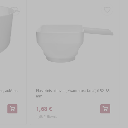
ms, aukštas
Plastikinis piltuvas „Kwadratura Koła“, fi 52–85
mm
1,68 €
1,68 EUR/vnt.