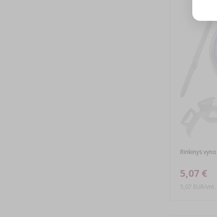
Rinkinys vyno 
5,07 €
5,07 EUR/vnt.