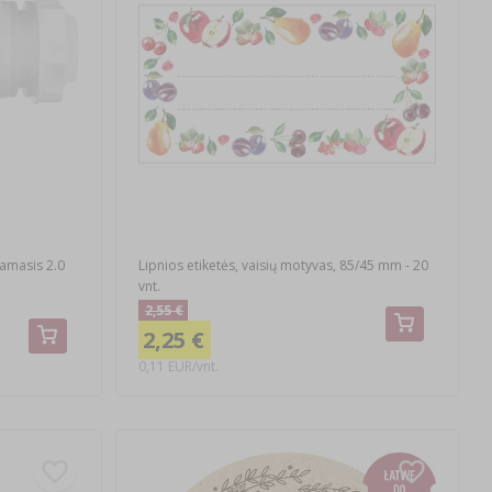
kamasis 2.0
Lipnios etiketės, vaisių motyvas, 85/45 mm - 20
vnt.
2,55 €
2,25 €
0,11 EUR/vnt.