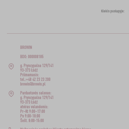
Kiekis puslapyje:
BROWIN
BDO: 000008185
g. Pryncypalna 129/141
93-373 Łódź
Priimamasis:
tel.:+48 42 23 23 200
browin@browin.pl
Parduotuvės salonas:
g. Pryncypalna 129/141
93-373 Łódź
atviras valandomis:
Pr–Kt 9:00–17:00
Pn 9:00-18:00
Šešt. 8:00-15:00