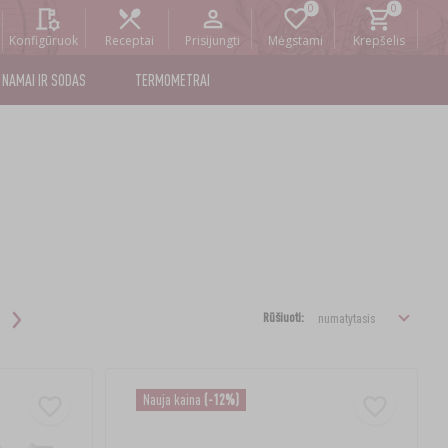
Konfigūruok
Receptai
Prisijungti
Mėgstami
Krepšelis
NAMAI IR SODAS
TERMOMETRAI
Rūšiuoti:
Nauja kaina
(-12%)