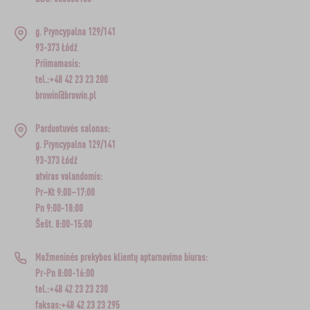
g. Pryncypalna 129/141
93-373 Łódź
Priimamasis:
tel.:+48 42 23 23 200
browin@browin.pl
Parduotuvės salonas:
g. Pryncypalna 129/141
93-373 Łódź
atviras valandomis:
Pr–Kt 9:00–17:00
Pn 9:00-18:00
Šešt. 8:00-15:00
Mažmeninės prekybos klientų aptarnavimo biuras:
Pr-Pn 8:00-16:00
tel.:+48 42 23 23 230
faksas:+48 42 23 23 295