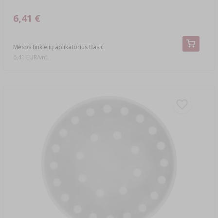
6,41 €
Mėsos tinklelių aplikatorius Basic
6,41 EUR/vnt.