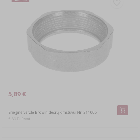
5,89 €
Srieginė veržlė Browin dešrų kimštuvui Nr. 311006
5,89 EUR/vnt.