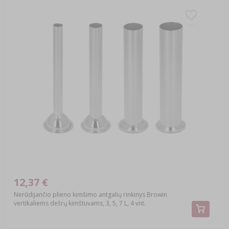
12,37 €
Nerūdijančio plieno kimšimo antgalių rinkinys Browin
vertikaliems dešrų kimštuvams, 3, 5, 7 L, 4 vnt.