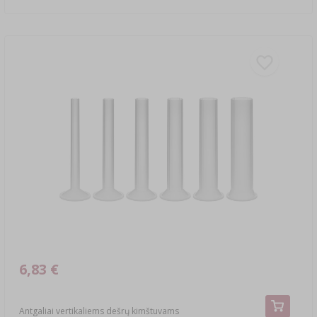
6,83 €
Antgaliai vertikaliems dešrų kimštuvams