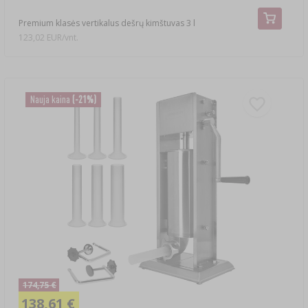
Premium klasės vertikalus dešrų kimštuvas 3 l
123,02 EUR/vnt.
Nauja kaina
(-21%)
174,75 €
138,61 €