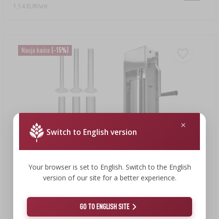
1,14 EUR/vnt.
Nauja kaina
(-15%)
Switch to English version
Your browser is set to English. Switch to the English
version of our site for a better experience.
187,13 €
159,90 €
GO TO ENGLISH SITE