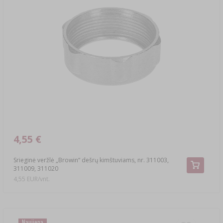
4,55 €
Srieginė veržlė „Browin“ dešrų kimštuviams, nr. 311003,
311009, 311020
4,55 EUR/vnt.
Naujiena