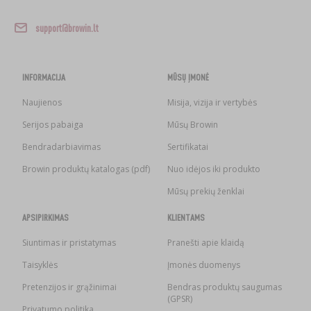
support@browin.lt
INFORMACIJA
MŪSŲ ĮMONĖ
Naujienos
Misija, vizija ir vertybės
Serijos pabaiga
Mūsų Browin
Bendradarbiavimas
Sertifikatai
Browin produktų katalogas (pdf)
Nuo idėjos iki produkto
Mūsų prekių ženklai
APSIPIRKIMAS
KLIENTAMS
Siuntimas ir pristatymas
Pranešti apie klaidą
Taisyklės
Įmonės duomenys
Pretenzijos ir grąžinimai
Bendras produktų saugumas
(GPSR)
Privatumo politika