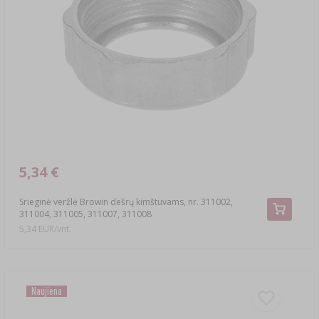
›
DEMIŽONAI
DEŠRŲ GAMYBOS IR MĖSOS RŪKYMO
LITERATŪRA
LITERATŪRA
LENTYNOS
RŪKYMO DŪMŲ AROMATAS
›
AROMATIZAVIMAS
LITERATŪRA
VYNO TYRIMAI
5,34 €
Srieginė veržlė Browin dešrų kimštuvams, nr. 311002,
ETIKETĖS
311004, 311005, 311007, 311008
5,34 EUR/vnt.
Naujiena