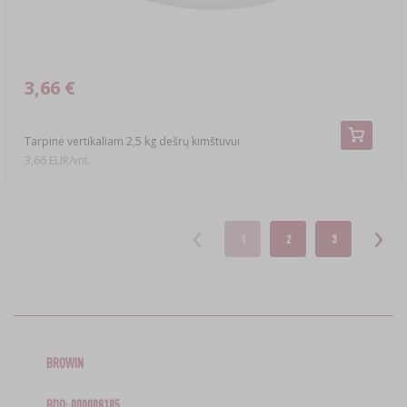
3,66 €
Tarpinė vertikaliam 2,5 kg dešrų kimštuvui
3,66 EUR/vnt.
1
2
3
BROWIN
BDO: 000008185