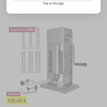
Premium klasės vertikalus dešrų kimštuvas, 7 l
Stay on this page
159,90 EUR/vnt.
Nauja kaina
(-24%)
162,13 €
123,02 €