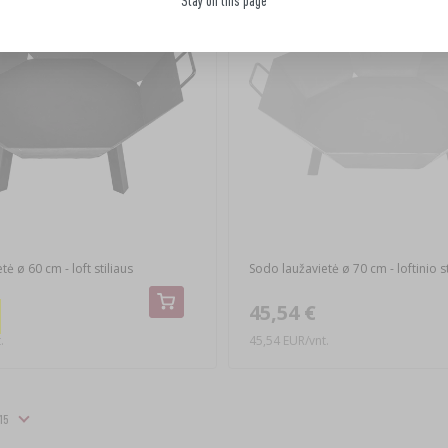
Stay on this page
ė ø 60 cm - loft stiliaus
Sodo laužavietė ø 70 cm - loftinio st
45,54 €
.
45,54 EUR/vnt.