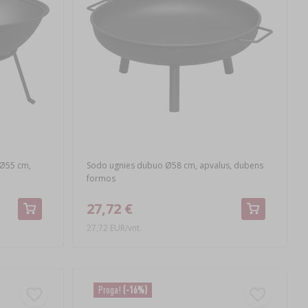
 Ø55 cm,
Sodo ugnies dubuo Ø58 cm, apvalus, dubens
formos
27,72 €
27,72 EUR/vnt.
Proga!
(-16%)