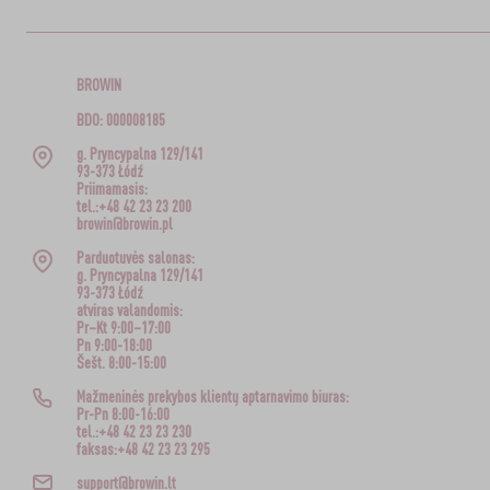
BROWIN
BDO: 000008185
g. Pryncypalna 129/141
93-373 Łódź
Priimamasis:
tel.:+48 42 23 23 200
browin@browin.pl
Parduotuvės salonas:
g. Pryncypalna 129/141
93-373 Łódź
atviras valandomis:
Pr–Kt 9:00–17:00
Pn 9:00-18:00
Šešt. 8:00-15:00
Mažmeninės prekybos klientų aptarnavimo biuras:
Pr-Pn 8:00-16:00
tel.:+48 42 23 23 230
faksas:+48 42 23 23 295
support@browin.lt