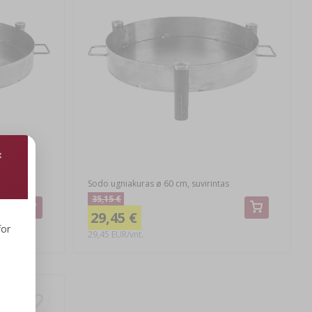
s
Sodo ugniakuras ø 60 cm, suvirintas
35,15 €
29,45 €
for
29,45 EUR/vnt.