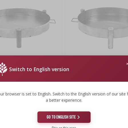
Switch to English version
as ø 80 cm, suvirintas
Sodo ugniakuras ø 70 cm suvirinta
40,84 €
33,91 €
ur browser is set to English. Switch to the English version of our site 
.
33,91 EUR/vnt.
a better experience.
GO TO ENGLISH SITE
Nepasiekiamas
2%)