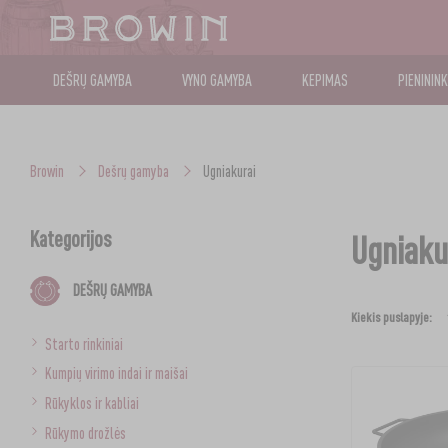
DEŠRŲ GAMYBA
VYNO GAMYBA
KEPIMAS
PIENININ
Browin
Dešrų gamyba
Ugniakurai
Kategorijos
Ugniaku
DEŠRŲ GAMYBA
Kiekis puslapyje:
Starto rinkiniai
Kumpių virimo indai ir maišai
Rūkyklos ir kabliai
Rūkymo drožlės