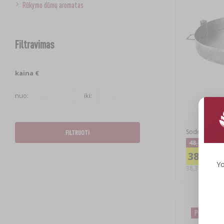
Rūkymo dūmų aromatas
Filtravimas
kaina €
nuo:
iki:
Sodo ugniakur
FILTRUOTI
48,76 €
38,36 €
Yo
38,36 EUR/vnt
Proga!
(-3