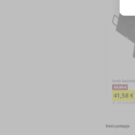
Sodo laužaviet
60,89 €
41,58 €
41,58 EUR/vnt
Kiekis puslapyje: