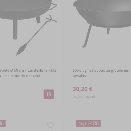
avietė Ø 58 cm ir žarsteklis-laikiklis
Sodo ugnies dubuo su grotelėmis,
ba ketinio puodo dangčiui
apvalus
30,20 €
30,20 EUR/vnt.
1%)
Proga!
(-17%)