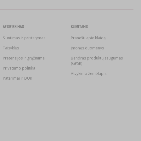
APSIPIRKIMAS
KLIENTAMS
Siuntimas ir pristatymas
Pranešti apie klaidą
Taisyklės
Įmonės duomenys
Pretenzijos ir grąžinimai
Bendras produktų saugumas
(GPSR)
Privatumo politika
Atvykimo žemėlapis
Patarimai ir DUK