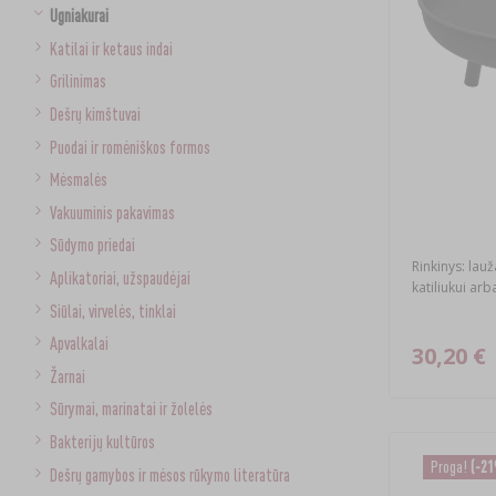
Ugniakurai
Katilai ir ketaus indai
Grilinimas
Dešrų kimštuvai
Puodai ir romėniškos formos
Mėsmalės
Vakuuminis pakavimas
Sūdymo priedai
Rinkinys: lauž
Aplikatoriai, užspaudėjai
katiliukui ar
Siūlai, virvelės, tinklai
Apvalkalai
30,20 €
Žarnai
Sūrymai, marinatai ir žolelės
Bakterijų kultūros
Proga!
(-2
Dešrų gamybos ir mėsos rūkymo literatūra