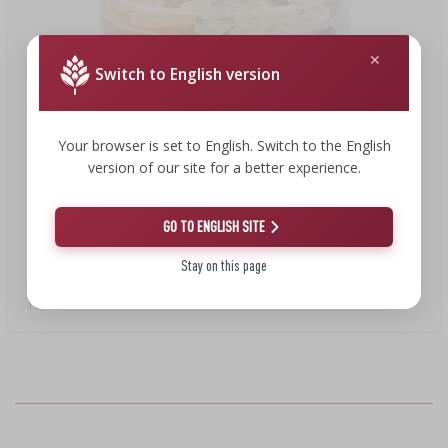
›
DEMIŽONAI
DEŠRŲ GAMYBOS IR MĖSOS RŪKYMO
LITERATŪRA
LITERATŪRA
LENTYNOS
Switch to English version
RŪKYMO DŪMŲ AROMATAS
›
AROMATIZAVIMAS
Your browser is set to English. Switch to the English
version of our site for a better experience.
LITERATŪRA
19,30 €
GO TO ENGLISH SITE
VYNO TYRIMAI
Stay on this page
Grybų, vaisių, daržovių ir žolelių džiovintuvas, 125 W
ETIKETĖS
19,30 EUR/vnt.