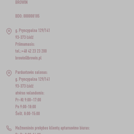
BROWIN
BDO: 000008185
g. Pryncypalna 129/141
93-373 Łódź
Priimamasis:
tel.:+48 42 23 23 200
browin@browin.pl
Parduotuvės salonas:
g. Pryncypalna 129/141
93-373 Łódź
atviras valandomis:
Pr–Kt 9:00–17:00
Pn 9:00-18:00
Šešt. 8:00-15:00
Mažmeninės prekybos klientų aptarnavimo biuras: