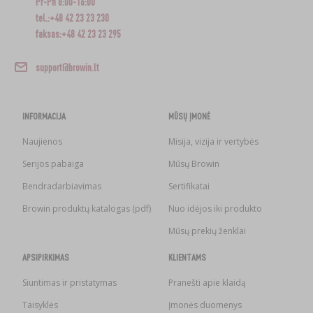
Pr-Pn 8:00-16:00
tel.:+48 42 23 23 230
faksas:+48 42 23 23 295
support@browin.lt
INFORMACIJA
MŪSŲ ĮMONĖ
Naujienos
Misija, vizija ir vertybės
Serijos pabaiga
Mūsų Browin
Bendradarbiavimas
Sertifikatai
Browin produktų katalogas (pdf)
Nuo idėjos iki produkto
Mūsų prekių ženklai
APSIPIRKIMAS
KLIENTAMS
Siuntimas ir pristatymas
Pranešti apie klaidą
Taisyklės
Įmonės duomenys